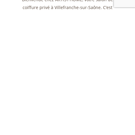
coiffure privé à Villefranche-sur-Saône. C’est
un espace intime où vous serez reçu en toute
exclusivité.
Les réservations se font uniquement en ligne.
L’adresse privée vous sera envoyée par e-
mail et SMS après la confirmation de votre
rendez-vous.
Vous pouvez
nous contacter
à tout moment
via le site, vous obtiendrez une réponse dans
les plus brefs délais.